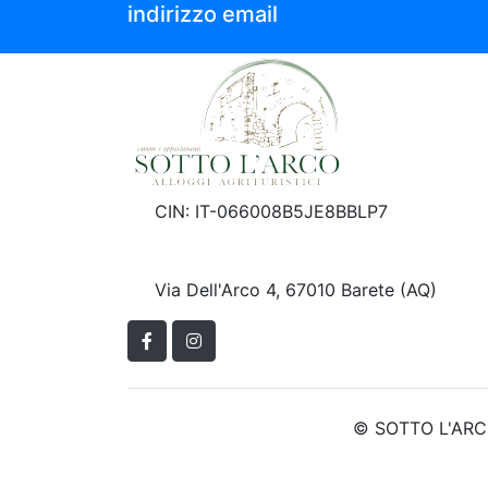
indirizzo email
CIN: IT-066008B5JE8BBLP7
+39 393.1053403
info@sottolarco.com
Via Dell'Arco 4, 67010 Barete (AQ)
Facebook
Instagram
© SOTTO L'ARCO 